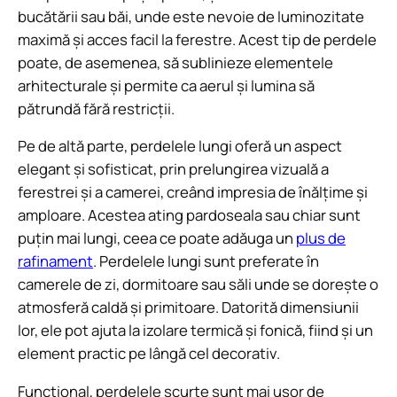
bucătării sau băi, unde este nevoie de luminozitate
maximă și acces facil la ferestre. Acest tip de perdele
poate, de asemenea, să sublinieze elementele
arhitecturale și permite ca aerul și lumina să
pătrundă fără restricții.
Pe de altă parte, perdelele lungi oferă un aspect
elegant și sofisticat, prin prelungirea vizuală a
ferestrei și a camerei, creând impresia de înălțime și
amploare. Acestea ating pardoseala sau chiar sunt
puțin mai lungi, ceea ce poate adăuga un
plus de
rafinament
. Perdelele lungi sunt preferate în
camerele de zi, dormitoare sau săli unde se dorește o
atmosferă caldă și primitoare. Datorită dimensiunii
lor, ele pot ajuta la izolare termică și fonică, fiind și un
element practic pe lângă cel decorativ.
Funcțional, perdelele scurte sunt mai ușor de