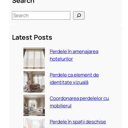
Search
S
e
a
Latest Posts
r
c
Perdele în amenajarea
h
hotelurilor
Perdele ca element de
identitate vizuală
Coordonarea perdelelor cu
mobilierul
Perdele în spații deschise