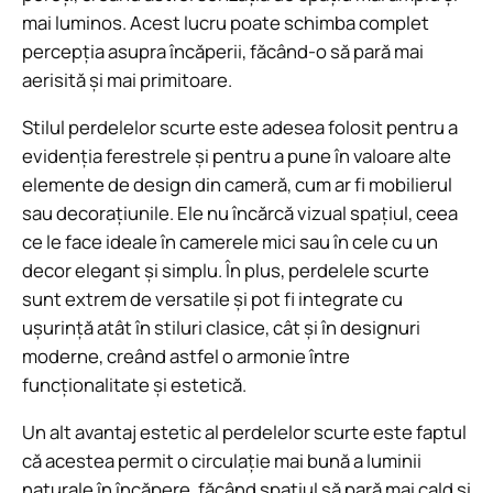
mai luminos. Acest lucru poate schimba complet
percepția asupra încăperii, făcând-o să pară mai
aerisită și mai primitoare.
Stilul perdelelor scurte este adesea folosit pentru a
evidenția ferestrele și pentru a pune în valoare alte
elemente de design din cameră, cum ar fi mobilierul
sau decorațiunile. Ele nu încărcă vizual spațiul, ceea
ce le face ideale în camerele mici sau în cele cu un
decor elegant și simplu. În plus, perdelele scurte
sunt extrem de versatile și pot fi integrate cu
ușurință atât în stiluri clasice, cât și în designuri
moderne, creând astfel o armonie între
funcționalitate și estetică.
Un alt avantaj estetic al perdelelor scurte este faptul
că acestea permit o circulație mai bună a luminii
naturale în încăpere, făcând spațiul să pară mai cald și