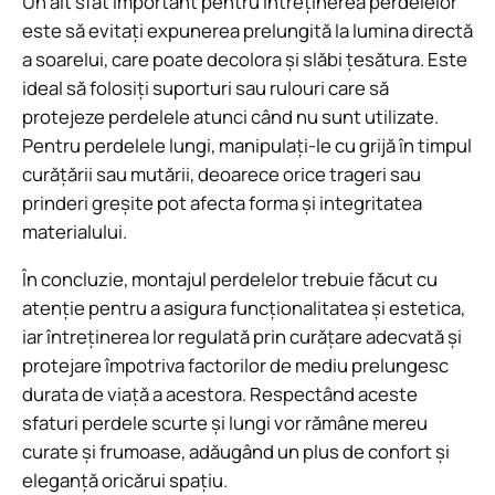
Un alt sfat important pentru întreținerea perdelelor
este să evitați expunerea prelungită la lumina directă
a soarelui, care poate decolora și slăbi țesătura. Este
ideal să folosiți suporturi sau rulouri care să
protejeze perdelele atunci când nu sunt utilizate.
Pentru perdelele lungi, manipulați-le cu grijă în timpul
curățării sau mutării, deoarece orice trageri sau
prinderi greșite pot afecta forma și integritatea
materialului.
În concluzie, montajul perdelelor trebuie făcut cu
atenție pentru a asigura funcționalitatea și estetica,
iar întreținerea lor regulată prin curățare adecvată și
protejare împotriva factorilor de mediu prelungesc
durata de viață a acestora. Respectând aceste
sfaturi perdele scurte și lungi vor rămâne mereu
curate și frumoase, adăugând un plus de confort și
eleganță oricărui spațiu.