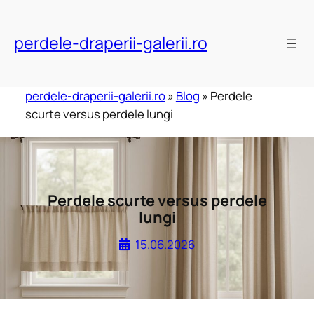
Skip
to
perdele-draperii-galerii.ro
content
perdele-draperii-galerii.ro
»
Blog
»
Perdele
scurte versus perdele lungi
Perdele scurte versus perdele
lungi
15.06.2026