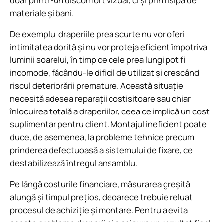
doar printr-un disconfort vizual, ci și prin risipa de
materiale și bani.
De exemplu, draperiile prea scurte nu vor oferi
intimitatea dorită și nu vor proteja eficient împotriva
luminii soarelui, în timp ce cele prea lungi pot fi
incomode, făcându-le dificil de utilizat și crescând
riscul deteriorării premature. Această situație
necesită adesea reparații costisitoare sau chiar
înlocuirea totală a draperiilor, ceea ce implică un cost
suplimentar pentru client. Montajul ineficient poate
duce, de asemenea, la probleme tehnice precum
prinderea defectuoasă a sistemului de fixare, ce
destabilizează întregul ansamblu.
Pe lângă costurile financiare, măsurarea greșită
alungă și timpul prețios, deoarece trebuie reluat
procesul de achiziție și montare. Pentru a evita