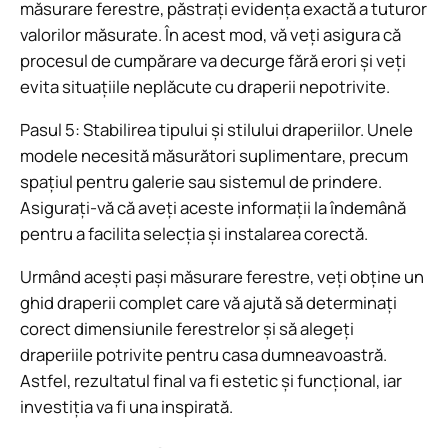
măsurare ferestre, păstrați evidența exactă a tuturor
valorilor măsurate. În acest mod, vă veți asigura că
procesul de cumpărare va decurge fără erori și veți
evita situațiile neplăcute cu draperii nepotrivite.
Pasul 5: Stabilirea tipului și stilului draperiilor. Unele
modele necesită măsurători suplimentare, precum
spațiul pentru galerie sau sistemul de prindere.
Asigurați-vă că aveți aceste informații la îndemână
pentru a facilita selecția și instalarea corectă.
Urmând acești pași măsurare ferestre, veți obține un
ghid draperii complet care vă ajută să determinați
corect dimensiunile ferestrelor și să alegeți
draperiile potrivite pentru casa dumneavoastră.
Astfel, rezultatul final va fi estetic și funcțional, iar
investiția va fi una inspirată.