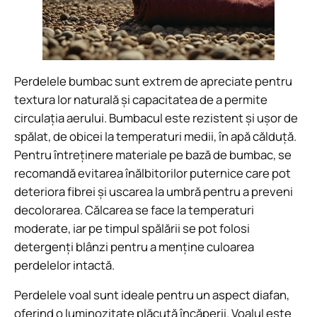
Perdelele bumbac sunt extrem de apreciate pentru
textura lor naturală și capacitatea de a permite
circulația aerului. Bumbacul este rezistent și ușor de
spălat, de obicei la temperaturi medii, în apă călduță.
Pentru întreținere materiale pe bază de bumbac, se
recomandă evitarea înălbitorilor puternice care pot
deteriora fibrei și uscarea la umbră pentru a preveni
decolorarea. Călcarea se face la temperaturi
moderate, iar pe timpul spălării se pot folosi
detergenți blânzi pentru a menține culoarea
perdelelor intactă.
Perdelele voal sunt ideale pentru un aspect diafan,
oferind o luminozitate plăcută încăperii. Voalul este