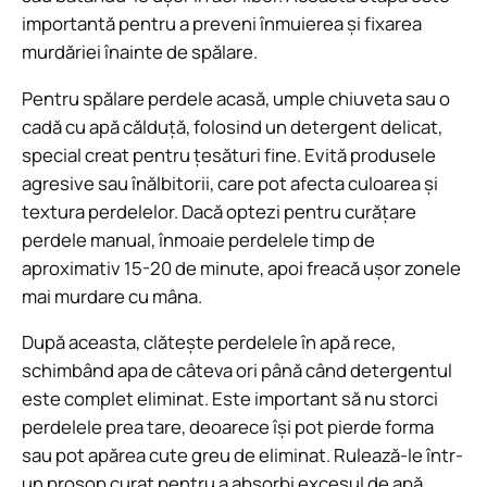
importantă pentru a preveni înmuierea și fixarea
murdăriei înainte de spălare.
Pentru spălare perdele acasă, umple chiuveta sau o
cadă cu apă călduță, folosind un detergent delicat,
special creat pentru țesături fine. Evită produsele
agresive sau înălbitorii, care pot afecta culoarea și
textura perdelelor. Dacă optezi pentru curățare
perdele manual, înmoaie perdelele timp de
aproximativ 15-20 de minute, apoi freacă ușor zonele
mai murdare cu mâna.
După aceasta, clătește perdelele în apă rece,
schimbând apa de câteva ori până când detergentul
este complet eliminat. Este important să nu storci
perdelele prea tare, deoarece își pot pierde forma
sau pot apărea cute greu de eliminat. Rulează-le într-
un prosop curat pentru a absorbi excesul de apă.