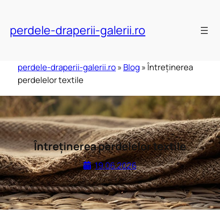
Skip
to
perdele-draperii-galerii.ro
content
perdele-draperii-galerii.ro
»
Blog
»
Întreținerea
perdelelor textile
Întreținerea perdelelor textile
19.06.2026