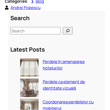
Categories
:
Blog
Andrei Popescu
Search
S
e
a
Latest Posts
r
c
Perdele în amenajarea
h
hotelurilor
Perdele ca element de
identitate vizuală
Coordonarea perdelelor cu
mobilierul