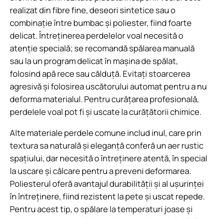
realizat din fibre fine, deseori sintetice sau o
combinație între bumbac și poliester, fiind foarte
delicat. Întreținerea perdelelor voal necesită o
atenție specială; se recomandă spălarea manuală
sau la un program delicat în mașina de spălat,
folosind apă rece sau călduță. Evitați stoarcerea
agresivă și folosirea uscătorului automat pentru a nu
deforma materialul. Pentru curățarea profesională,
perdelele voal pot fi și uscate la curățătorii chimice.
Alte materiale perdele comune includ inul, care prin
textura sa naturală și eleganță conferă un aer rustic
spațiului, dar necesită o întreținere atentă, în special
la uscare și călcare pentru a preveni deformarea.
Poliesterul oferă avantajul durabilității și al ușurinței
în întreținere, fiind rezistent la pete și uscat repede.
Pentru acest tip, o spălare la temperaturi joase și