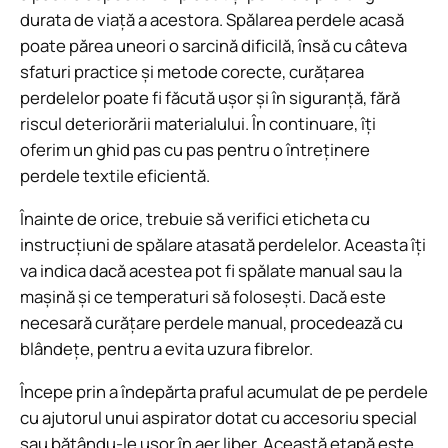
durata de viață a acestora. Spălarea perdele acasă
poate părea uneori o sarcină dificilă, însă cu câteva
sfaturi practice și metode corecte, curățarea
perdelelor poate fi făcută ușor și în siguranță, fără
riscul deteriorării materialului. În continuare, îți
oferim un ghid pas cu pas pentru o întreținere
perdele textile eficientă.
Înainte de orice, trebuie să verifici eticheta cu
instrucțiuni de spălare atasată perdelelor. Aceasta îți
va indica dacă acestea pot fi spălate manual sau la
mașină și ce temperaturi să folosești. Dacă este
necesară curățare perdele manual, procedează cu
blândețe, pentru a evita uzura fibrelor.
Începe prin a îndepărta praful acumulat de pe perdele
cu ajutorul unui aspirator dotat cu accesoriu special
sau bătându-le ușor în aer liber. Această etapă este