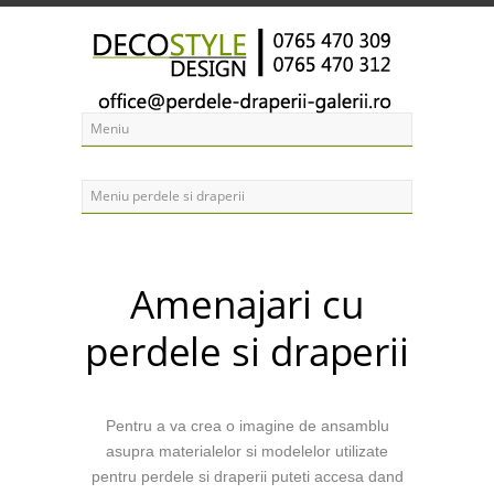
Amenajari cu
perdele si draperii
Pentru a va crea o imagine de ansamblu
asupra materialelor si modelelor utilizate
pentru perdele si draperii puteti accesa dand